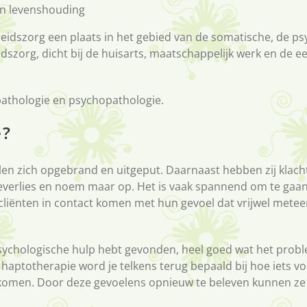
en levenshouding
dszorg een plaats in het gebied van de somatische, de psyc
idszorg, dicht bij de huisarts, maatschappelijk werk en de e
pathologie en psychopathologie.
e?
len zich opgebrand en uitgeput. Daarnaast hebben zij klachte
ieverlies en noem maar op. Het is vaak spannend om te gaan
ls cliënten in contact komen met hun gevoel dat vrijwel met
sychologische hulp hebt gevonden, heel goed wat het proble
aptotherapie word je telkens terug bepaald bij hoe iets voor
omen. Door deze gevoelens opnieuw te beleven kunnen ze al