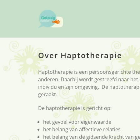
Ga
naar
inhoud
Over Haptotherapie
Haptotherapie is een persoonsgerichte the
anderen. Daarbij wordt gestreefd naar het
individu en zijn omgeving. De haptotherapi
geraakt.
De haptotherapie is gericht op:
het gevoel voor eigenwaarde
het belang van affectieve relaties
het belang van de gidsende kracht van g