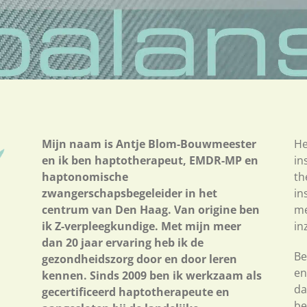
Mijn naam is Antje Blom-Bouwmeester
He
en ik ben haptotherapeut, EMDR-MP en
in
haptonomische
th
zwangerschapsbegeleider in het
in
centrum van Den Haag. Van origine ben
me
ik Z-verpleegkundige. Met mijn meer
in
dan 20 jaar ervaring heb ik de
Be
gezondheidszorg door en door leren
en
kennen. Sinds 2009 ben ik werkzaam als
da
gecertificeerd haptotherapeute en
be