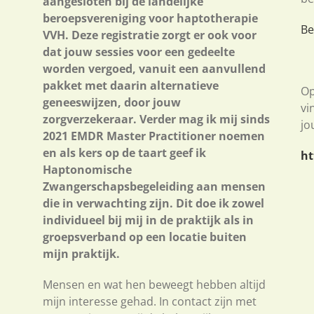
aangesloten bij de landelijke
beroepsvereniging voor haptotherapie
Be
VVH. Deze registratie zorgt er ook voor
dat jouw sessies voor een gedeelte
worden vergoed, vanuit een aanvullend
pakket met daarin alternatieve
Op
geneeswijzen, door jouw
vi
zorgverzekeraar. Verder mag ik mij sinds
jo
2021 EMDR Master Practitioner noemen
en als kers op de taart geef ik
ht
Haptonomische
Zwangerschapsbegeleiding aan mensen
die in verwachting zijn. Dit doe ik zowel
individueel bij mij in de praktijk als in
groepsverband op een locatie buiten
mijn praktijk.
Mensen en wat hen beweegt hebben altijd
mijn interesse gehad. In contact zijn met