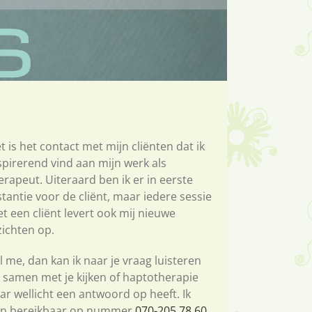
t is het contact met mijn cliënten dat ik
spirerend vind aan mijn werk als
erapeut. Uiteraard ben ik er in eerste
stantie voor de cliënt, maar iedere sessie
t een cliënt levert ook mij nieuwe
zichten op.
l me, dan kan ik naar je vraag luisteren
 samen met je kijken of haptotherapie
ar wellicht een antwoord op heeft. Ik
n bereikbaar op nummer
070-205 78 60