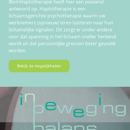
BlomHaptotherapie heeft hier een passend
antwoord op. Haptotherapie is een
lichaamsgerichte psychotherapie waarin uw
werknemers (opnieuw) leren luisteren naar hun
lichamelijke signalen. Dit zorgt er onder andere
voor dat spanning in het lichaam sneller herkend
wordt en dat persoonlijke grenzen beter gevoeld
worden.
Bekijk de mogelijkheden