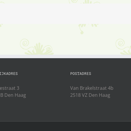
IJKADRES
POSTADRES
estraat 3
Van Brakelstraat 4b
JB Den Haag
2518 VZ Den Haag